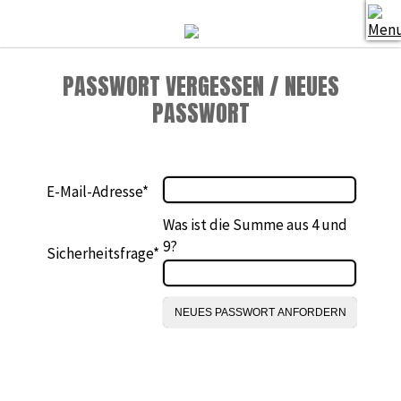
Navigation
Home
überspringen
Videos
PASSWORT VERGESSEN / NEUES
Kontakt
Datenschutz
PASSWORT
Impressum
LOGOUT
Pflichtfeld
E-Mail-Adresse
*
Was ist die Summe aus 4 und
9?
Pflichtfeld
Sicherheitsfrage
*